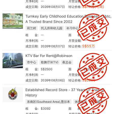
月净利润:
一
月营业额:
一
S$10万(可商)
成交日期:
2026年08月07日
转让价格:
Turnkey Early Childhood Education Business – Lbtc,
A Trusted Brand Since 2002
荷兰村
托儿所和幼儿园
补习中心
租 金:
一
面 积:
一
月净利润:
一
月营业额:
一
S$55万
成交日期:
2026年08月07日
转让价格:
KTV Bar For Rent@Robinson
市中心
歌舞厅(KTV)
夜总会
租 金:
S$2500
面 积:
200尺² / 19米²
月净利润:
一
月营业额:
一
S$2200
成交日期:
2026年08月06日
转让价格:
Established Record Store - 37 Years Of Trading
History
东南区(Southeast Area),墨尔本
休闲娱乐
百货超市
租 金:
$3092
面 积:
一