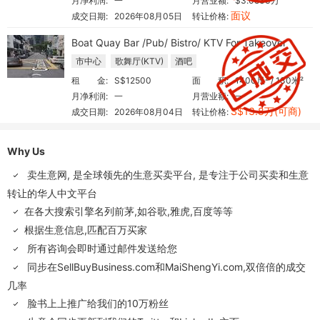
月净利润:
一
月营业额:
$3.0833万
面议
成交日期:
2026年08月05日
转让价格:
Boat Quay Bar /Pub/ Bistro/ KTV For Takeover
市中心
歌舞厅(KTV)
酒吧
租 金:
S$12500
面 积:
1400尺² / 130米²
月净利润:
一
月营业额:
一
S$13.8万(可商)
成交日期:
2026年08月04日
转让价格:
Why Us
卖生意网, 是全球领先的生意买卖平台, 是专注于公司买卖和生意
转让的华人中文平台
在各大搜索引擎名列前茅,如谷歌,雅虎,百度等等
根据生意信息,匹配百万买家
所有咨询会即时通过邮件发送给您
同步在
SellBuyBusiness.com
和
MaiShengYi.com
,双倍倍的成交
几率
脸书上上推广给我们的10万粉丝