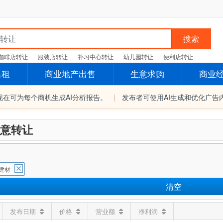
搜索
咖啡店转让
服装店转让
补习中心转让
幼儿园转让
便利店转让
出租
商业地产出售
生意求购
商业
现在可为每个商机生成AI分析报告。
|
发布者可使用AI生成和优化广告
意转让
建材
清空
发布日期
价格
营业额
净利润