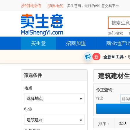
沙特阿拉伯
[切换地点]
卖生意网，最好的AI生意交易平台
热门搜索
买生意
招商加盟
商业地产
新
全新AI工具：
建筑建材生
筛选条件
地点
你正查询:
行业
▼
建筑
行业
▼
排序：
默认